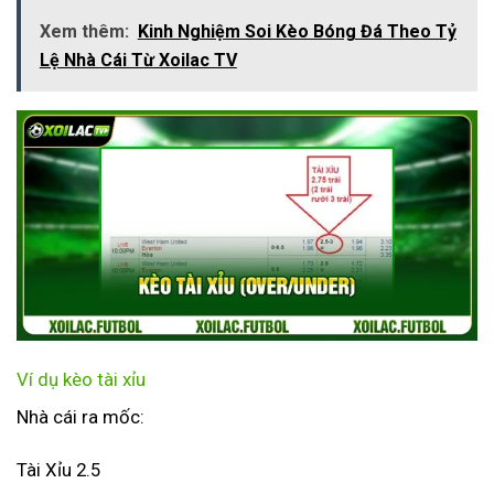
Xem thêm:
Kinh Nghiệm Soi Kèo Bóng Đá Theo Tỷ
Lệ Nhà Cái Từ Xoilac TV
Ví dụ kèo tài xỉu
Nhà cái ra mốc:
Tài Xỉu 2.5