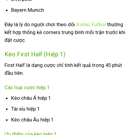
Bayern Munich
Đây là lý do người chơi theo dõi
Xoilac Futbol
thường
kết hợp thống kê corners trung bình mỗi trận trước khi
đặt cược.
Kèo First Half (Hiệp 1)
First Half là dạng cược chỉ tính kết quả trong 45 phút
đầu tiên.
Các loại cược hiệp 1
Kèo châu Á hiệp 1
Tài xỉu hiệp 1
Kèo châu Âu hiệp 1
Ưu điểm của kèo hiệp 1