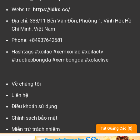
Website:
https://idks.cc/
Địa chỉ: 333/11 Bến Vân Đồn, Phường 1, Vĩnh Hội, Hồ
Chí Minh, Việt Nam
Phone: +84937642581
Hashtags #xoilac #xemxoilac #xoilactv
#tructiepbongda #xembongda #xolaclive
Về chúng tôi
Liên hệ
Điều khoản sử dụng
Chính sách bảo mật
Miễn trừ trách nhiệm
Tắt Quảng Cáo [X]