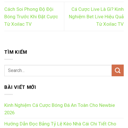
Cách Soi Phong Độ Đội
Cá Cược Live Là Gì? Kinh
Bóng Trước Khi Đặt Cược
Nghiệm Bet Live Hiệu Quả
Từ Xoilac TV
Từ Xoilac TV
TÌM KIẾM
BÀI VIẾT MỚI
Kinh Nghiệm Cá Cược Bóng Đá An Toàn Cho Newbie
2026
Hướng Dẫn Đọc Bảng Tỷ Lệ Kèo Nhà Cái Chi Tiết Cho