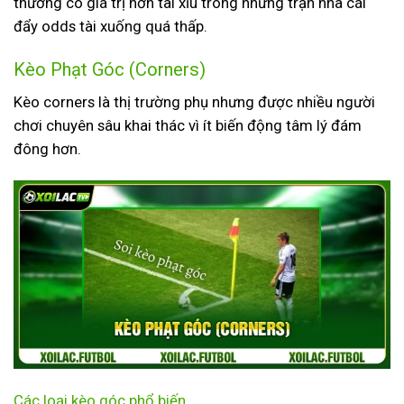
thường có giá trị hơn tài xỉu trong những trận nhà cái
đẩy odds tài xuống quá thấp.
Kèo Phạt Góc (Corners)
Kèo corners là thị trường phụ nhưng được nhiều người
chơi chuyên sâu khai thác vì ít biến động tâm lý đám
đông hơn.
Các loại kèo góc phổ biến