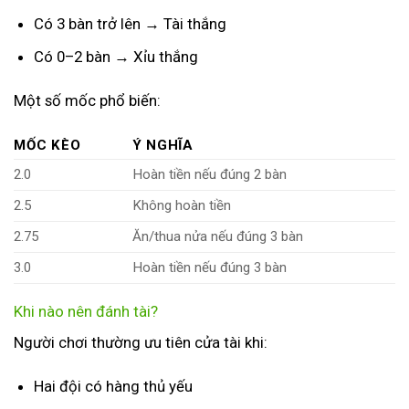
Có 3 bàn trở lên → Tài thắng
Có 0–2 bàn → Xỉu thắng
Một số mốc phổ biến:
MỐC KÈO
Ý NGHĨA
2.0
Hoàn tiền nếu đúng 2 bàn
2.5
Không hoàn tiền
2.75
Ăn/thua nửa nếu đúng 3 bàn
3.0
Hoàn tiền nếu đúng 3 bàn
Khi nào nên đánh tài?
Người chơi thường ưu tiên cửa tài khi:
Hai đội có hàng thủ yếu