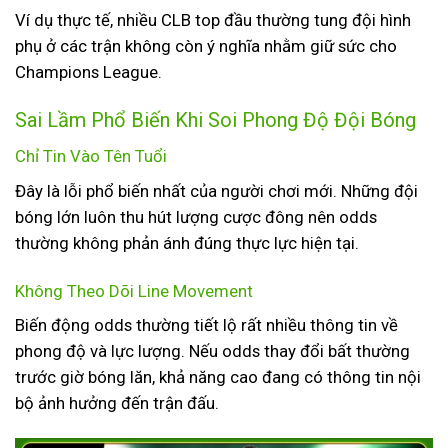
Ví dụ thực tế, nhiều CLB top đầu thường tung đội hình
phụ ở các trận không còn ý nghĩa nhằm giữ sức cho
Champions League.
Sai Lầm Phổ Biến Khi Soi Phong Độ Đội Bóng
Chỉ Tin Vào Tên Tuổi
Đây là lỗi phổ biến nhất của người chơi mới. Những đội
bóng lớn luôn thu hút lượng cược đông nên odds
thường không phản ánh đúng thực lực hiện tại.
Không Theo Dõi Line Movement
Biến động odds thường tiết lộ rất nhiều thông tin về
phong độ và lực lượng. Nếu odds thay đổi bất thường
trước giờ bóng lăn, khả năng cao đang có thông tin nội
bộ ảnh hưởng đến trận đấu.