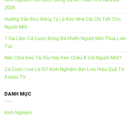
2026
Hướng Dẫn Đọc Bảng Tỷ Lệ Kèo Nhà Cái Chi Tiết Cho
Người Mới
7 Sai Lầm Cá Cược Bóng Đá Khiến Người Mới Thua Liên
Tục
Nên Chơi Kèo Tài Xỉu Hay Kèo Châu Á Với Người Mới?
Cá Cược Live Là Gì? Kinh Nghiệm Bet Live Hiệu Quả Từ
Xoilac TV
DANH MỤC
Kinh Nghiệm