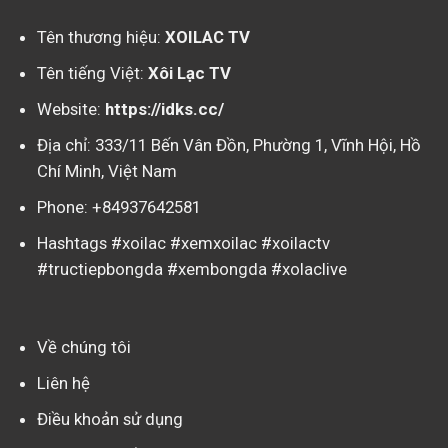
Tên thương hiệu:
XOILAC TV
Tên tiếng Việt:
Xôi Lạc TV
Website:
https://idks.cc/
Địa chỉ: 333/11 Bến Vân Đồn, Phường 1, Vĩnh Hội, Hồ
Chí Minh, Việt Nam
Phone: +84937642581
Hashtags #xoilac #xemxoilac #xoilactv
#tructiepbongda #xembongda #xolaclive
Về chúng tôi
Liên hệ
Điều khoản sử dụng