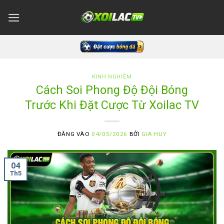
Bỏ
qua
nội
dung
KINH NGHIỆM
Cách Soi Phong Độ Đội Bóng
Trước Khi Đặt Cược Từ Xoilac TV
ĐĂNG VÀO
04/05/2026
BỞI
GIA HUY
04
Th5