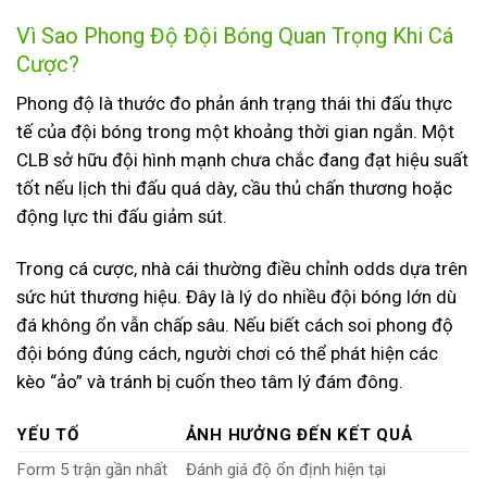
Vì Sao Phong Độ Đội Bóng Quan Trọng Khi Cá
Cược?
Phong độ là thước đo phản ánh trạng thái thi đấu thực
tế của đội bóng trong một khoảng thời gian ngắn. Một
CLB sở hữu đội hình mạnh chưa chắc đang đạt hiệu suất
tốt nếu lịch thi đấu quá dày, cầu thủ chấn thương hoặc
động lực thi đấu giảm sút.
Trong cá cược, nhà cái thường điều chỉnh odds dựa trên
sức hút thương hiệu. Đây là lý do nhiều đội bóng lớn dù
đá không ổn vẫn chấp sâu. Nếu biết cách soi phong độ
đội bóng đúng cách, người chơi có thể phát hiện các
kèo “ảo” và tránh bị cuốn theo tâm lý đám đông.
YẾU TỐ
ẢNH HƯỞNG ĐẾN KẾT QUẢ
Form 5 trận gần nhất
Đánh giá độ ổn định hiện tại