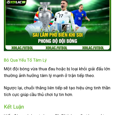
Bỏ Qua Yếu Tố Tâm Lý
Một đội bóng vừa thua đau hoặc bị loại khỏi giải đấu lớn
thường ảnh hưởng tâm lý mạnh ở trận tiếp theo.
Ngược lại, chuỗi thắng liên tiếp sẽ tạo hiệu ứng tinh thần
tích cực giúp cầu thủ chơi tự tin hơn.
Kết Luận