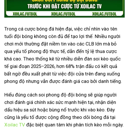
Trong cá cược bóng đá hiện đại, việc chỉ nhìn vào tên
tuổi đội bóng không còn đủ để tạo lợi thế. Nhiều người
chơi mới thường đặt niềm tin vào các CLB lớn mà bỏ
qua yếu tố phong độ thực tế, dẫn đến tỷ lệ thua cược
khá cao. Theo thống kê từ nhiều diễn đàn soi kèo quốc
tế giai đoạn 2025–2026, hơn 68% trận đấu có kết quả
bất ngờ đều xuất phát từ việc đội cửa trên đang xuống
phong độ nhưng vẫn được đánh giá cao bởi danh tiếng.
Hiểu đúng cách soi phong độ đội bóng sẽ giúp người
chơi đánh giá chính xác sức mạnh hiện tại, nhận diện
dấu hiệu sa sút hoặc bùng nổ trước khi vào kèo. Đây
cũng là yếu tố được cộng đồng theo dõi bóng đá tại
Xoilac TV
đặc biệt quan tâm khi phân tích kèo mỗi ngày.